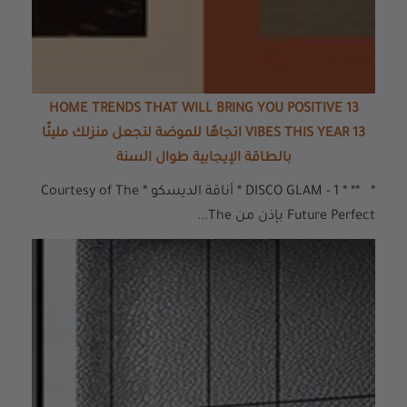
13 HOME TRENDS THAT WILL BRING YOU POSITIVE
VIBES THIS YEAR 13 اتجاهًا للموضة لتجعل منزلك مليئًا
بالطاقة الإيجابية طوال السنة
* ** * 1 - DISCO GLAM * أناقة الديسكو * Courtesy of The
Future Perfect بإذن من The...