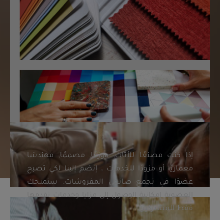
إذا كنت مصنعًا للأثاث, موزعًا, مصممًا, مهندسًا
معماريًا أو مزودًا للخدمات ، إنضم إلينا لكي تصبح
عضوًا في تجمع صانعي المفروشات. ستمنحك
العضوية إمكانية الوصول إلى مزايا وخدمات نقدمها
فقط للمشتركين.